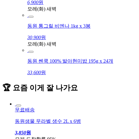
6,900
원
모레(화) 새벽
동원 통그릴 비엔나 1kg x 3봉
30,900
원
모레(화) 새벽
동원 쎈쿡 100% 발아현미밥 195g x 24개
33,600
원
🏆 요즘 이게 잘 나가요
무료배송
동원샘물 무라벨 생수 2L x 6병
3,850
원