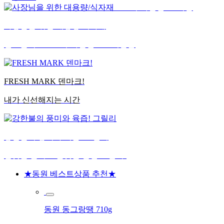
10% 추가할인
2% 적립
사장님을 위한
대용량/식자재
밴드플러스 10% 추가할인+2% 적립금
FRESH MARK
덴마크!
내가 신선해지는 시간
강한불의 풍미와 육즙!
그릴리
햄맛을 올리고 불맛을 살린 그릴리!
★동원 베스트상품 추천★
동원 동그랑땡 710g