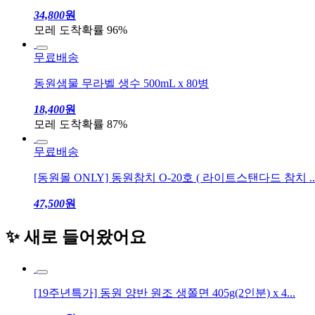
34,800
원
모레 도착확률 96%
무료배송
동원샘물 무라벨 생수 500mL x 80병
18,400
원
모레 도착확률 87%
무료배송
[동원몰 ONLY] 동원참치 O-20호 ( 라이트스탠다드 참치 ..
47,500
원
✨ 새로 들어왔어요
[19주년특가] 동원 양반 원조 생쫄면 405g(2인분) x 4...