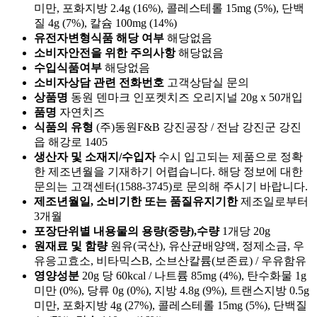
미만, 포화지방 2.4g (16%), 콜레스테롤 15mg (5%), 단백
질 4g (7%), 칼슘 100mg (14%)
유전자변형식품 해당 여부
해당없음
소비자안전을 위한 주의사항
해당없음
수입식품여부
해당없음
소비자상담 관련 전화번호
고객상담실 문의
상품명
동원 덴마크 인포켓치즈 오리지널 20g x 50개입
품명
자연치즈
식품의 유형
(주)동원F&B 강진공장 / 전남 강진군 강진
읍 해강로 1405
생산자 및 소재지/수입자
수시 입고되는 제품으로 정확
한 제조년월을 기재하기 어렵습니다. 해당 정보에 대한
문의는 고객센터(1588-3745)로 문의해 주시기 바랍니다.
제조년월일, 소비기한 또는 품질유지기한
제조일로부터
3개월
포장단위별 내용물의 용량(중량),수량
1개당 20g
원재료 및 함량
원유(국산), 유산균배양액, 정제소금, 우
유응고효소, 비타믹스B, 소브산칼륨(보존료) / 우유함유
영양성분
20g 당 60kcal / 나트륨 85mg (4%), 탄수화물 1g
미만 (0%), 당류 0g (0%), 지방 4.8g (9%), 트랜스지방 0.5g
미만, 포화지방 4g (27%), 콜레스테롤 15mg (5%), 단백질