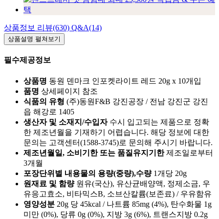
상품정보
리뷰(630)
Q&A(14)
상품설명
펼쳐보기
필수제공정보
상품명
동원 덴마크 인포켓라이트 레드 20g x 10개입
품명
상세페이지 참조
식품의 유형
(주)동원F&B 강진공장 / 전남 강진군 강진
읍 해강로 1405
생산자 및 소재지/수입자
수시 입고되는 제품으로 정확
한 제조년월을 기재하기 어렵습니다. 해당 정보에 대한
문의는 고객센터(1588-3745)로 문의해 주시기 바랍니다.
제조년월일, 소비기한 또는 품질유지기한
제조일로부터
3개월
포장단위별 내용물의 용량(중량),수량
1개당 20g
원재료 및 함량
원유(국산), 유산균배양액, 정제소금, 우
유응고효소, 비타믹스B, 소브산칼륨(보존료) / 우유함유
영양성분
20g 당 45kcal / 나트륨 85mg (4%), 탄수화물 1g
미만 (0%), 당류 0g (0%), 지방 3g (6%), 트랜스지방 0.2g