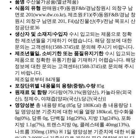
품명
수산물가공품(멸균제품)
식품의 유형
판매원:(주)동원F&b/경남창원시 의창구 남
면로 201(www.dw.co.kr), 제조원:F1)(주)동원F&B/경남 창
원시 의창구 남면로 201, F4)삼진물산(주)/전남 목포시 산
정공단로36
생산자 및 소재지/수입자
수시 입고되는 제품으로 정확
한 제조년월을 기재하기 어렵습니다. 해당 정보에 대한
문의는 고객센터(1588-3745)로 문의해 주시기 바랍니다.
제조년월일, 소비기한 또는 품질유지기한
수시 입고되는
제품으로 정확한 유통기한을 기재하기 어렵습니다. 해당
정보에 대한 문의는 고객센터(1588-3745)로 문의해 주시
기 바랍니다.
제조일로부터 84개월
포장단위별 내용물의 용량(중량),수량
85g
원재료 및 함량
가다랑어79.1%(원양산), 카놀라유(외국
산), 정제수, 야채즙[양파(국산),당근(국산)]
영양성분
총 내용량 85g (85g 당 180Kcal) 총 내용량당 1
일 영양성분 기준치에 대한 비율 열량 180kcal, 탄수화물
0g(0%), 당류 0g, 단백질 16g(29%), 지방 13g(24%), 포화
지방 1.1g(7%), 트랜스지방 0g, 콜레스테롤 40mg(13%),
나트륨 350mg (18%) ※ 1일 영양성분 기준치에 대한 비율