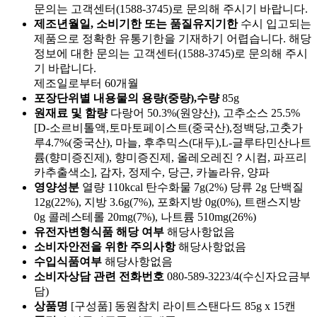
문의는 고객센터(1588-3745)로 문의해 주시기 바랍니다.
제조년월일, 소비기한 또는 품질유지기한
수시 입고되는
제품으로 정확한 유통기한을 기재하기 어렵습니다. 해당
정보에 대한 문의는 고객센터(1588-3745)로 문의해 주시
기 바랍니다.
제조일로부터 60개월
포장단위별 내용물의 용량(중량),수량
85g
원재료 및 함량
다랑어 50.3%(원양산), 고추소스 25.5%
[D-소르비톨액,토마토페이스트(중국산),정백당,고춧가
루4.7%(중국산), 마늘, 후추믹스(대두),L-글루타민산나트
륨(향미증진제), 향미증진제, 올레오레진？시컴, 파프리
카추출색소], 감자, 정제수, 당근, 카놀라유, 양파
영양성분
열량 110kcal 탄수화물 7g(2%) 당류 2g 단백질
12g(22%), 지방 3.6g(7%), 포화지방 0g(0%), 트랜스지방
0g 콜레스테롤 20mg(7%), 나트륨 510mg(26%)
유전자변형식품 해당 여부
해당사항없음
소비자안전을 위한 주의사항
해당사항없음
수입식품여부
해당사항없음
소비자상담 관련 전화번호
080-589-3223/4(수신자요금부
담)
상품명
[구성품] 동원참치 라이트스탠다드 85g x 15캔