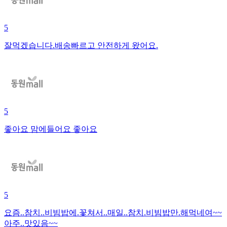
5
잘먹겠습니다.배송빠르고 안전하게 왔어요.
5
좋아요 맘에들어요 좋아요
5
요즘..참치..비빔밥에.꽃쳐서..매일..참치.비빔밥만.해먹네여~~
아주..맛있음~~