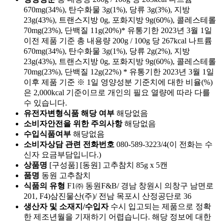
670mg(34%), 탄수화물 3g(1%), 당류 3g(3%), 지방
23g(43%), 트랜스지방 0g, 포화지방 9g(60%), 콜레스테롤
70mg(23%), 단백질 11g(20%)* 유통기한 2023년 3월 1일
이전 제품 기준 총 내용량 200g / 100g 당 267kcal 나트륨
670mg(34%), 탄수화물 3g(1%), 당류 2g(2%), 지방
23g(43%), 트랜스지방 0g, 포화지방 9g(60%), 콜레스테롤
70mg(23%), 단백질 12g(22%) * 유통기한 2023년 3월 1일
이후 제품 기준 ※ 1일 영양성분 기준치에 대한 비율(%)
은 2,000kcal 기준이므로 개인의 필요 열량에 따라 다를
수 있습니다.
유전자변형식품 해당 여부
해당없음
소비자안전을 위한 주의사항
해당없음
수입식품여부
해당없음
소비자상담 관련 전화번호
080-589-3223/4(이 전화는 수
신자 요금부담입니다.)
상품명
[구성품] [동원] 고추참치 85g x 5캔
품명
동원 고추참치
식품의 유형
F1㈜ 동원F&B/ 경남 창원시 의창구 남면로
201, F4)삼진물산(주)/ 전남 목포시 산정공단로 36
생산자 및 소재지/수입자
수시 입고되는 제품으로 정확
한 제조년월을 기재하기 어렵습니다. 해당 정보에 대한