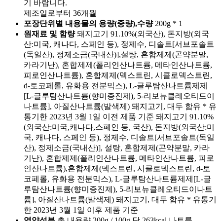
기 바랍니다.
제조일로부터 36개월
포장단위별 내용물의 용량(중량),수량
200g * 1
원재료 및 함량
돼지고기 91.10%(외국산), 돈지방(외국
산:미국, 캐나다, 스페인 등), 정제수, 디솔트[서브포솔트
(독일산), 정제소금(국내산)],설탕, 혼합제제(곤약분말,
카라기난), 혼합제제(폴리인산나트륨, 메타인산나트륨,
피로인산나트륨), 혼합제제(덱스트린, 시클로덱스트린,
d-토코페롤, 유화용 전분믹스), L-글루탐산나트륨제제
[L-글루탐산나트륨(향미증진제), 5-리보뉴클레오티드이
나트륨], 아질산나트륨(발색제) 돼지고기, 대두 함유 * 유
통기한 2023년 3월 1일 이전 제품 기준 돼지고기 91.10%
(외국산:미국,캐나다,스페인 등, 국산), 돈지방(외국산:미
국, 캐나다, 스페인 등), 정제수, 디솔트[서브포솔트(독일
산), 정제소금(국내산)], 설탕, 혼합제제(곤약분말, 카라
기난), 혼합제제(폴리인산나트륨, 메타인산나트륨, 피로
인산나트륨),혼합제제(덱스트린, 시클로덱스트린, d-토
코페롤, 유화용 전분믹스), L-글루탐산나트륨제제[L-글
루탐산나트륨(향미증진제), 5-리보뉴클레오티드이나트
륨], 아질산나트륨(발색제) 돼지고기, 대두 함유 * 유통기
한 2023년 3월 1일 이후 제품 기준
영양성분
총 내용량 200g / 100g 당 263kcal 나트륨