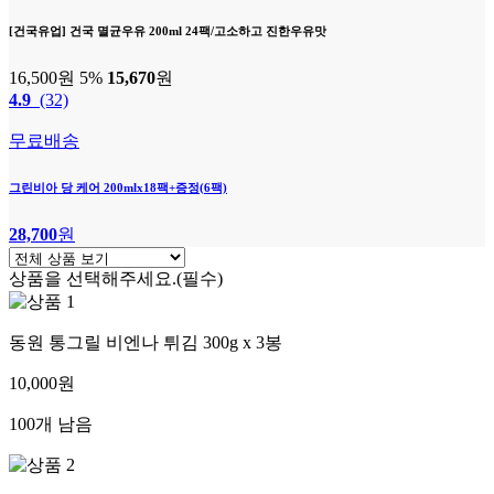
[건국유업] 건국 멸균우유 200ml 24팩/고소하고 진한우유맛
16,500원
5%
15,670
원
4.9
(32)
무료배송
그린비아 당 케어 200mlx18팩+증정(6팩)
28,700
원
상품을 선택해주세요.(필수)
동원 통그릴 비엔나 튀김 300g x 3봉
10,000원
100개 남음