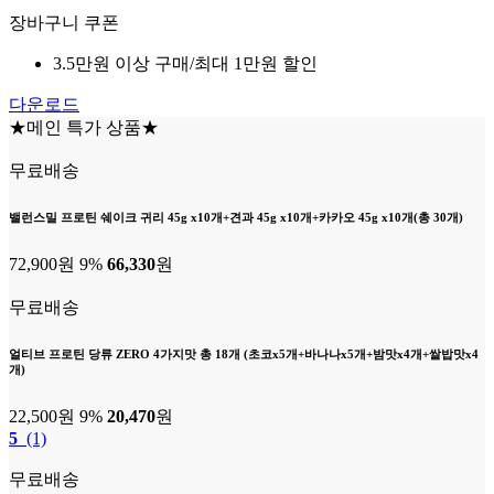
장바구니 쿠폰
3.5만원 이상 구매/최대 1만원 할인
다운로드
★메인 특가 상품★
무료배송
밸런스밀 프로틴 쉐이크 귀리 45g x10개+견과 45g x10개+카카오 45g x10개(총 30개)
72,900원
9%
66,330
원
무료배송
얼티브 프로틴 당류 ZERO 4가지맛 총 18개 (초코x5개+바나나x5개+밤맛x4개+쌀밥맛x4
개)
22,500원
9%
20,470
원
5
(1)
무료배송