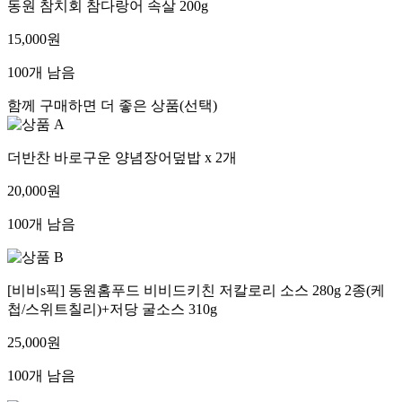
동원 참치회 참다랑어 속살 200g
15,000원
100개 남음
함께 구매하면 더 좋은 상품(선택)
더반찬 바로구운 양념장어덮밥 x 2개
20,000원
100개 남음
[비비s픽] 동원홈푸드 비비드키친 저칼로리 소스 280g 2종(케
첩/스위트칠리)+저당 굴소스 310g
25,000원
100개 남음